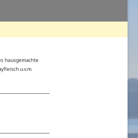
t es hausgemachte
yfleisch u.v.m.